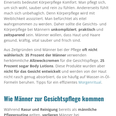
Einerseits bedeutet Körperpflege Komfort. Man pflegt sich,
um sich wohl, sauber und rein zu fühlen. Andererseits fühlt
mach sich unbehaglich. Denn Körperpflege wird mit
Weiblichkeit assoziiert. Man befürchtet als eitel
wahrgenommen zu werden. Daher sollte die Gesichts- und
Körperpflege bei Männern
unkompliziert
,
praktisch
und
zeitsparend
sein. Männer wollen, dass Haut und Haare
gesund, kräftig, vital sauber und frisch sind.
Aus Zeitgründen sind Männer bei der Pflege
oft nicht
wählerisch
:
35 Prozent der Männer
verwenden
herkömmliche
Allzweckcremen
für die Gesichtspflege,
25
Prozent sogar Body Lotions
. Diese Produkte wurden aber
nicht für das Gesicht entwickelt
und werden von der Haut
nicht rasch genug absorbiert, da sie häufig auf Wasser-in-Öl-
Formeln beruhen. Tipps für ein effizientes
Morgenritual
.
Wie Männer zur Gesichtspflege kommen
Während
Rasur und Reinigung
bereits als
männliche
Pflegeroutine
gelten,
verlieren
Männer bei