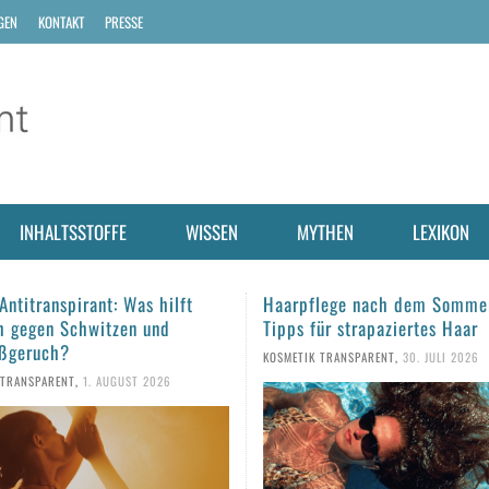
GEN
KONTAKT
PRESSE
INHALTSSTOFFE
WISSEN
MYTHEN
LEXIKON
lege nach dem Sommer: Fünf
Sonnencreme aus dem Vorjah
ür strapaziertes Haar
man den Sonnenschutz noch
verwenden?
 TRANSPARENT
,
30. JULI 2026
KOSMETIK TRANSPARENT
,
28. JULI 2026