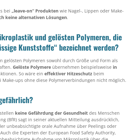
rs bei
„leave-on“ Produkten
wie Nagel-, Lippen oder Make-
ch keine alternativen Lösungen
.
ikroplastik und gelösten Polymeren, die
üssige Kunststoffe“ bezeichnet werden?
von gelösten Polymeren sowohl durch Größe und Form als
aften.
Gelöste Polymere
übernehmen beispielsweise
in
ktionen. So wäre ein
effektiver Hitzeschutz
beim
i Make-ups ohne diese Polymerverbindungen nicht möglich.
gefährlich?
stellen
keine Gefährdung der Gesundheit
des Menschen
g (BfR) sagt in seiner aktuellen Mitteilung ausdrücklich,
der unbeabsichtigte orale Aufnahme über Peelings oder
 Auch die Experten der European Food Safety Authority,
unbeabsichtigte Aufnahme von Mikroplastik über die