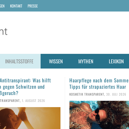
GEN
KONTAKT
PRESSE
INHALTSSTOFFE
WISSEN
MYTHEN
LEXIKON
lege nach dem Sommer: Fünf
Sonnencreme aus dem Vorjah
ür strapaziertes Haar
man den Sonnenschutz noch
verwenden?
 TRANSPARENT
,
30. JULI 2026
KOSMETIK TRANSPARENT
,
28. JULI 2026