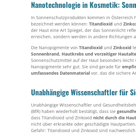
Nanotechnologie in Kosmetik: Son
In Sonnenschutzprodukten kommen in Österreich hau
bezeichnet werden können:
Titandioxid
und
Zinko
der Haut eine Art Spiegel, der das Sonnenlicht refl
erreichen, sondern werden in andere Richtungen a
Die Nanopigmente von
Titandioxid
und
Zinkoxid
le
Sonnenbrand, Hautkrebs und vorzeitiger Hautalt
Sonnenschutzmittel auf der Haut besonders leicht 
Nanopigmente sehr gut. Sie sind gerade für
empfin
umfassendes Datenmaterial
vor, das die sichere 
Unabhängige Wissenschaftler für Si
Unabhängige Wissenschaftler und Gesundheitsbe
(BfR) haben wiederholt bestätigt, dass sie
gesundhe
dass Titandioxid und Zinkoxid
nicht durch die Hau
nicht über erkrankte oder geschädigte Hautpartie
Gefahr: Titandioxid und Zinkoxid sind nachweislich 