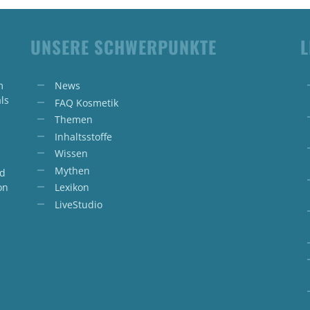
UNSERE SCHWERPUNKTE
L
m
News
ls
FAQ Kosmetik
Themen
Inhaltsstoffe
Wissen
Mythen
nd
on
Lexikon
LiveStudio