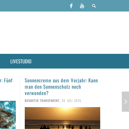
LIVESTUDIO
r: Kann
Haare täglich waschen?
Haarpfleg
empfindli
KOSMETIK TRANSPARENT
,
23. JULI 2026
gesunde 
KOSMETIK TR