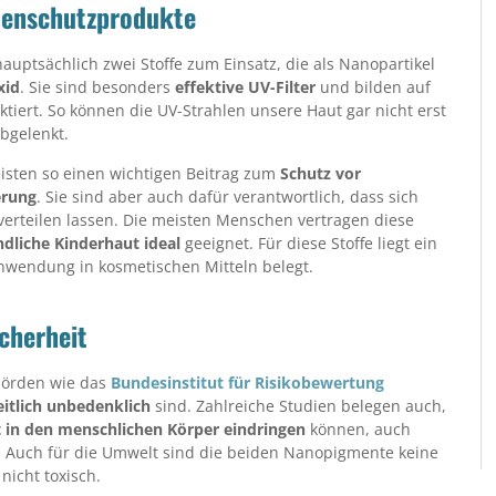
nenschutzprodukte
ptsächlich zwei Stoffe zum Einsatz, die als Nanopartikel
xid
. Sie sind besonders
effektive UV-Filter
und bilden auf
ektiert. So können die UV-Strahlen unsere Haut gar nicht erst
bgelenkt.
isten so einen wichtigen Beitrag zum
Schutz vor
erung
. Sie sind aber auch dafür verantwortlich, dass sich
verteilen lassen. Die meisten Menschen vertragen diese
dliche Kinderhaut ideal
geeignet. Für diese Stoffe liegt ein
Anwendung in kosmetischen Mitteln belegt.
cherheit
hörden wie das
Bundesinstitut für Risikobewertung
itlich unbedenklich
sind. Zahlreiche Studien belegen auch,
t in den menschlichen Körper eindringen
können, auch
n. Auch für die Umwelt sind die beiden Nanopigmente keine
nicht toxisch.