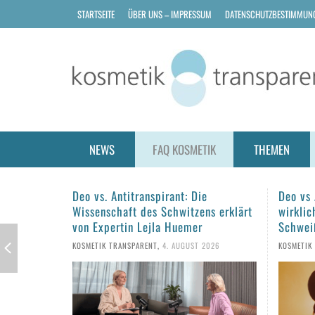
STARTSEITE
ÜBER UNS – IMPRESSUM
DATENSCHUTZBESTIMMUN
NEWS
FAQ KOSMETIK
THEMEN
e
Deo vs Antitranspirant: Was hilft
Haarpf
ns erklärt
wirklich gegen Schwitzen und
Tipps f
Schweißgeruch?
KOSMETIK
2026
KOSMETIK TRANSPARENT
,
1. AUGUST 2026