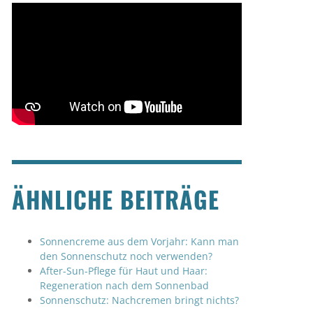
ÄHNLICHE BEITRÄGE
Sonnencreme aus dem Vorjahr: Kann man
den Sonnenschutz noch verwenden?
After-Sun-Pflege für Haut und Haar:
Regeneration nach dem Sonnenbad
Sonnenschutz: Nachcremen bringt nichts?