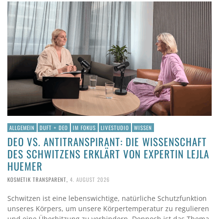
ALLGEMEIN
DUFT + DEO
IM FOKUS
LIVESTUDIO
WISSEN
DEO VS. ANTITRANSPIRANT: DIE WISSENSCHAFT
DES SCHWITZENS ERKLÄRT VON EXPERTIN LEJLA
HUEMER
KOSMETIK TRANSPARENT
,
4. AUGUST 2026
Schwitzen ist eine lebenswichtige, natürliche Schutzfunktion
unseres Körpers, um unsere Körpertemperatur zu regulieren
und eine Überhitzung zu verhindern. Dennoch ist das Thema