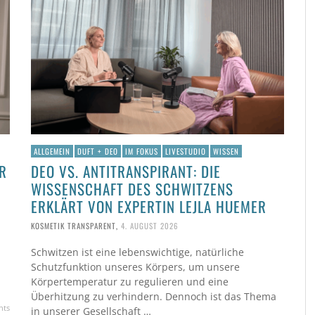
ALLGEMEIN
DUFT + DEO
IM FOKUS
LIVESTUDIO
WISSEN
R
DEO VS. ANTITRANSPIRANT: DIE
WISSENSCHAFT DES SCHWITZENS
ERKLÄRT VON EXPERTIN LEJLA HUEMER
KOSMETIK TRANSPARENT
,
4. AUGUST 2026
Schwitzen ist eine lebenswichtige, natürliche
Schutzfunktion unseres Körpers, um unsere
Körpertemperatur zu regulieren und eine
Überhitzung zu verhindern. Dennoch ist das Thema
nts
in unserer Gesellschaft …