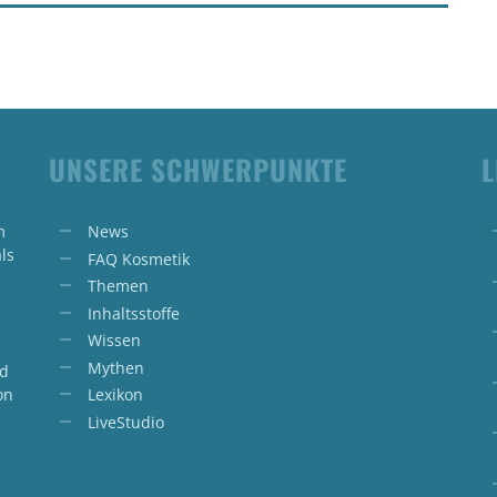
UNSERE SCHWERPUNKTE
L
m
News
ls
FAQ Kosmetik
Themen
Inhaltsstoffe
Wissen
Mythen
nd
on
Lexikon
LiveStudio