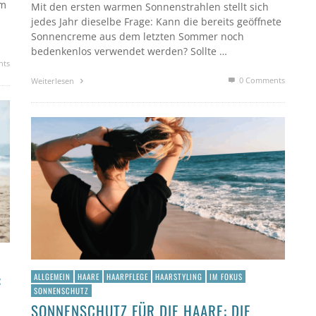
em
Mit den ersten warmen Sonnenstrahlen stellt sich
jedes Jahr dieselbe Frage: Kann die bereits geöffnete
Sonnencreme aus dem letzten Sommer noch
bedenkenlos verwendet werden? Sollte …
nts
0 Comments
Weiterlesen
:
ALLGEMEIN
HAARE
HAARPFLEGE
HAARSTYLING
IM FOKUS
SONNENSCHUTZ
SONNENSCHUTZ FÜR DIE HAARE: DIE