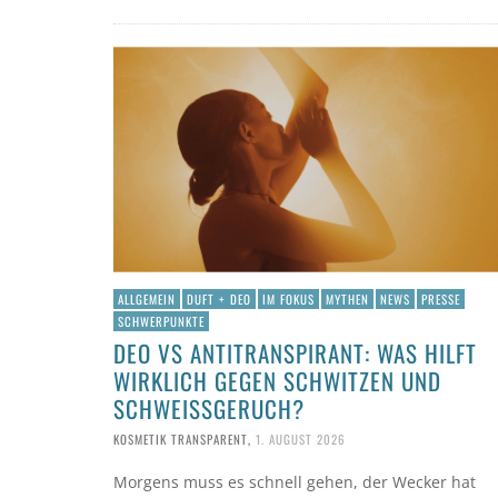
ALLGEMEIN
DUFT + DEO
IM FOKUS
MYTHEN
NEWS
PRESSE
SCHWERPUNKTE
DEO VS ANTITRANSPIRANT: WAS HILFT
WIRKLICH GEGEN SCHWITZEN UND
SCHWEISSGERUCH?
KOSMETIK TRANSPARENT
,
1. AUGUST 2026
Morgens muss es schnell gehen, der Wecker hat