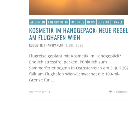
ALLGEMEIN
FAQ KOSMETIK
IM FOKUS
NEWS
SERVICE
TRAVEL
KOSMETIK IM HANDGEPÄCK: NEUE REGE
AM FLUGHAFEN WIEN
KOSMETIK TRANSPARENT
,
1. JULI 2026
Flugreise geplant mit Kosmetik im Handgepäck?
Endlich stressfrei packen! Pünktlich zum
Sommerferienbeginn in Ostösterreich am 3. Juli 20
fällt am Flughafen Wien-Schwechat die 100-ml-
Grenze für …
0 Comme
Weiterlesen