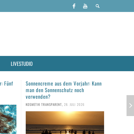
LIVESTUDIO
r: Kann
Haare täglich waschen?
Haarpfleg
empfindli
KOSMETIK TRANSPARENT
,
23. JULI 2026
gesunde 
KOSMETIK TR