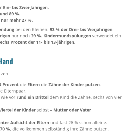
r
Ein- bis Zwei-Jährigen.
rund 89 %.
s
nur mehr 27 %.
endung
bei den Kleinen:
93 % der Drei- bis Vierjährigen
hrigen
nur noch
39 %.
Kindermundspülungen
verwendet ein
echs Prozent der 11- bis 13-jährigen
.
 Hand
tzen.
0 Prozent
die
Eltern
die
Zähne der Kinder putzen
.
te Elternpaar.
h wie vor
rund ein Drittel
dem Kind die Zähne, sechs von vier
Viertel der Kinder
selbst –
Mutter oder Vater
nter Aufsicht der Eltern
und fast 26 % schon alleine.
 70 %
, die vollkommen selbständig ihre Zähne putzen.