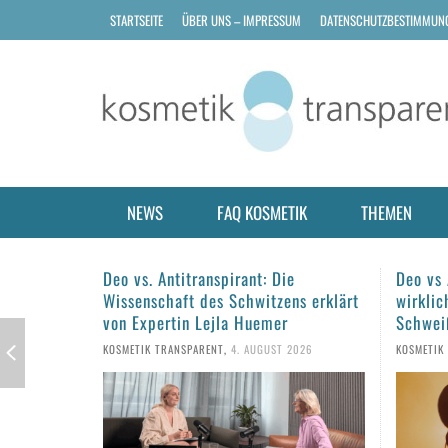
STARTSEITE
ÜBER UNS – IMPRESSUM
DATENSCHUTZBESTIMMUN
NEWS
FAQ KOSMETIK
THEMEN
e
Deo vs Antitranspirant: Was hilft
Haarpf
ns erklärt
wirklich gegen Schwitzen und
Tipps f
Schweißgeruch?
KOSMETIK
2026
KOSMETIK TRANSPARENT
,
1. AUGUST 2026