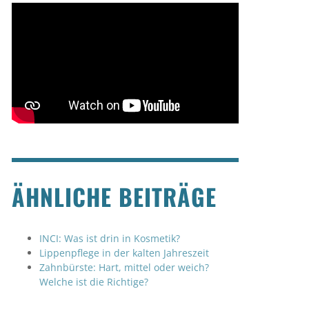
ÄHNLICHE BEITRÄGE
INCI: Was ist drin in Kosmetik?
Lippenpflege in der kalten Jahreszeit
Zahnbürste: Hart, mittel oder weich?
Welche ist die Richtige?