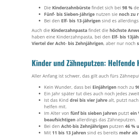
Die
Kinderzahnbürste
findet sich bei
98 %
de
Fünf- bis Sieben-Jährige
nutzen sie
noch zu 
Bei den
Elf- bis 13-jährigen
sind es allerding
Auch die
Kinderzahnpasta
findet die
höchste Anw
haben eine Kinderzahnpasta, bei den
Elf- bis 13jä
Viertel der Acht- bis Zehnjährigen
, aber nur noch
s
Kinder und Zähneputzen: Helfende
Aller Anfang ist schwer, das gilt auch fürs Zähnepu
Kein Wunder, dass bei
Einjährigen
noch zu
9
Ein Jahr später tut dies auch noch jedes zwei
Ist das Kind
drei bis vier Jahre
alt, putzt nac
helfen mit.
Im Alter von
fünf bis sieben Jahren
putzt
ein 
beaufsichtigen
allerdings das Zähneputzen.
Bei den
Acht-bis Zehnjährigen
putzen
46 % u
Mit
11 bis 13 Jahren
sind es bereits
mehr als