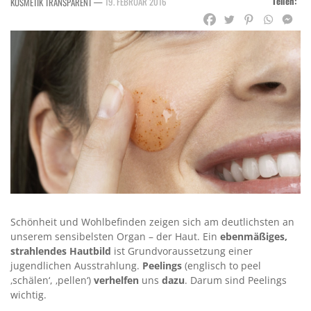
Teilen:
—
19. FEBRUAR 2016
KOSMETIK TRANSPARENT
Schönheit und Wohlbefinden zeigen sich am deutlichsten an
unserem sensibelsten Organ – der Haut. Ein
ebenmäßiges,
strahlendes Hautbild
ist Grundvoraussetzung einer
jugendlichen Ausstrahlung.
Peelings
(englisch to peel
‚schälen‘, ‚pellen‘)
verhelfen
uns
dazu
. Darum sind Peelings
wichtig.