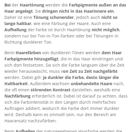
Bei
der
Haartönung
werden die
Farbpigmente außen an das
Haar angelegt
. Sie
dringen nicht in das Haarinnere ein
.
Daher ist eine
Tönung schonender
, jedoch auch
nicht
so
lange haltbar
, wie eine Färbung der Haare. Auch eine
Aufhellung
der Farbe ist durch Haartönung
nicht möglich
,
sondern nur bei Ton-in-Ton-Farben oder bei Tönungen in
Richtung dunklerer Ton.
Beim
Haarefärben
von dunkleren Tönen werden
dem Haar
Farbpigmente hinzugefügt
, die in das Haar eindringen und
sich dort festsetzen. Da sich die Farbe langsam über die Zeit
wieder herauswäscht, muss v
on Zeit zu Zeit nachgefärbt
werden. Dabei gilt:
je dunkler die Farbe, desto länger die
Haltbarkeit
. Außerdem wachsen
unbehandelte Haare
nach,
die oft einen
störenden Kontrast
darstellen, weshalb eine
Nachfärbung
erforderlich ist. Dabei ist darauf zu achten, dass
sich die Farbintensität in den Längen durch mehrfaches
Auftragen addiert, wodurch die Farbe dort immer dunkler
wird. Deshalb kann es sinnvoll sein, nur den Bereich am
Haaransatz nachzufärben.
Beim
Aufhellen
der naturgegebenen Haarfarbe werden die