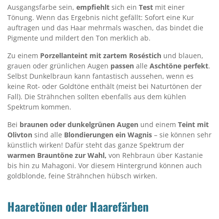
Ausgangsfarbe sein,
empfiehlt
sich ein
Test
mit einer
Tönung. Wenn das Ergebnis nicht gefällt: Sofort eine Kur
auftragen und das Haar mehrmals waschen, das bindet die
Pigmente und mildert den Ton merklich ab.
Zu einem
Porzellanteint
mit zartem Roséstich
und blauen,
grauen oder grünlichen Augen
passen
alle
Aschtöne perfekt
.
Selbst Dunkelbraun kann fantastisch aussehen, wenn es
keine Rot- oder Goldtöne enthält (meist bei Naturtönen der
Fall). Die Strähnchen sollten ebenfalls aus dem kühlen
Spektrum kommen.
Bei
braunen oder dunkelgrünen Augen
und einem
Teint mit
Olivton
sind alle
Blondierungen ein Wagnis
– sie können sehr
künstlich wirken! Dafür steht das ganze Spektrum der
warmen Brauntöne zur Wahl,
von Rehbraun über Kastanie
bis hin zu Mahagoni. Vor diesem Hintergrund können auch
goldblonde, feine Strähnchen hübsch wirken.
Haaretönen oder Haarefärben