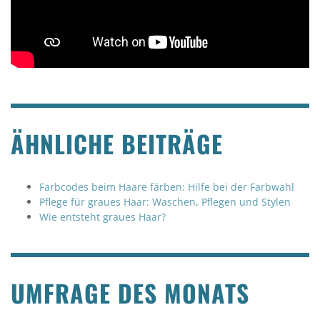
ÄHNLICHE BEITRÄGE
Farbcodes beim Haare färben: Hilfe bei der Farbwahl
Pflege für graues Haar: Waschen, Pflegen und Stylen
Wie entsteht graues Haar?
UMFRAGE DES MONATS