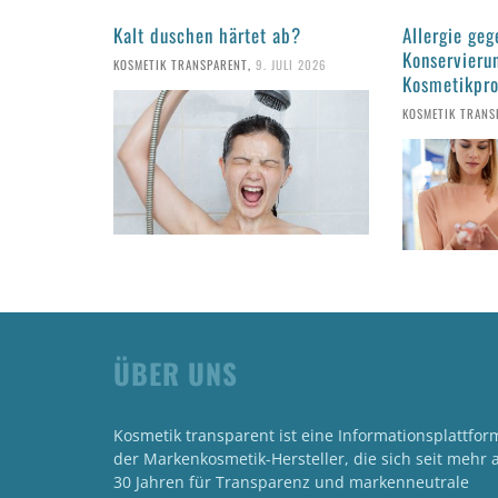
Kalt duschen härtet ab?
Allergie geg
Konservieru
KOSMETIK TRANSPARENT
,
9. JULI 2026
Kosmetikpr
KOSMETIK TRANS
ÜBER UNS
Kosmetik transparent ist eine Informationsplattfor
der Markenkosmetik-Hersteller, die sich seit mehr a
30 Jahren für Transparenz und markenneutrale