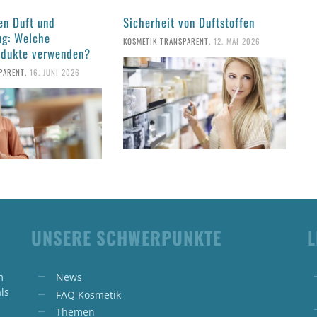
en Duft und
Sicherheit von Duftstoffen
ng: Welche
KOSMETIK TRANSPARENT
,
12. MAI 2026
odukte verwenden?
PARENT
,
16. JUNI 2026
UNSERE SCHWERPUNKTE
L
m
News
ls
FAQ Kosmetik
Themen