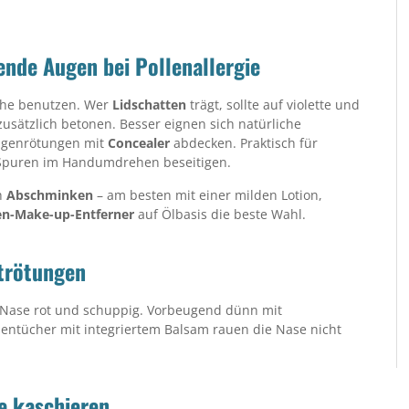
nde Augen bei Pollenallergie
sche benutzen. Wer
Lidschatten
trägt, sollte auf violette und
usätzlich betonen. Besser eignen sich natürliche
Augenrötungen mit
Concealer
abdecken. Praktisch für
-Spuren im Handumdrehen beseitigen.
h
Abschminken
– am besten mit einer milden Lotion,
n-Make-up-Entferner
auf Ölbasis die beste Wahl.
utrötungen
 Nase rot und schuppig. Vorbeugend dünn mit
entücher mit integriertem Balsam rauen die Nase nicht
e kaschieren