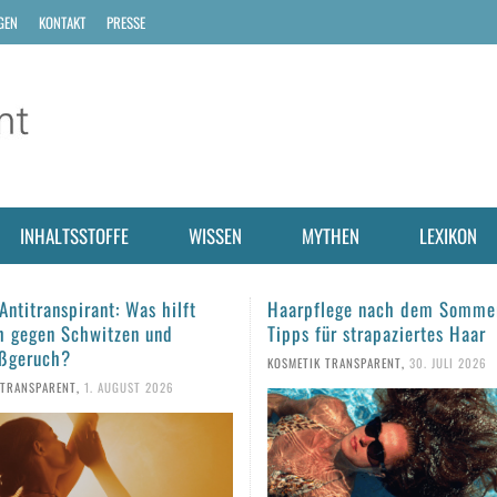
GEN
KONTAKT
PRESSE
INHALTSSTOFFE
WISSEN
MYTHEN
LEXIKON
flege nach dem Sommer: Fünf
Sonnencreme aus dem Vorja
 für strapaziertes Haar
man den Sonnenschutz noch
verwenden?
IK TRANSPARENT
,
30. JULI 2026
KOSMETIK TRANSPARENT
,
28. JULI 202