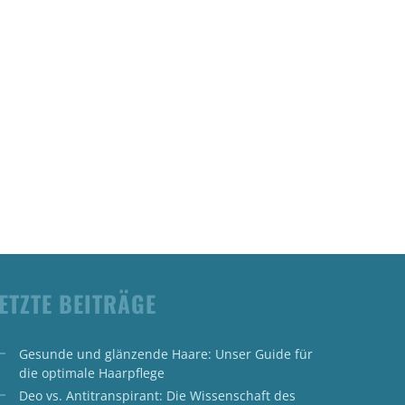
ETZTE BEITRÄGE
Gesunde und glänzende Haare: Unser Guide für
die optimale Haarpflege
Deo vs. Antitranspirant: Die Wissenschaft des