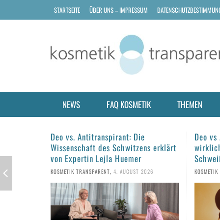
STARTSEITE
ÜBER UNS – IMPRESSUM
DATENSCHUTZBESTIMMUN
NEWS
FAQ KOSMETIK
THEMEN
ie
Deo vs Antitranspirant: Was hilft
Haarp
ens erklärt
wirklich gegen Schwitzen und
Tipps
r
Schweißgeruch?
KOSMET
T 2026
KOSMETIK TRANSPARENT
,
1. AUGUST 2026