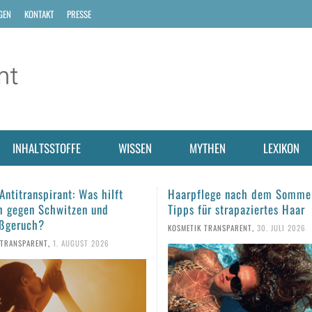
GEN
KONTAKT
PRESSE
INHALTSSTOFFE
WISSEN
MYTHEN
LEXIKON
lege nach dem Sommer: Fünf
Sonnencreme aus dem Vorjah
ür strapaziertes Haar
man den Sonnenschutz noch
verwenden?
 TRANSPARENT
,
30. JULI 2026
KOSMETIK TRANSPARENT
,
28. JULI 2026