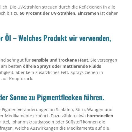
ich. Die UV-Strahlen streuen durch die Reflexionen in alle
ch bis zu
50 Prozent der UV-Strahlen
.
Eincremen
ist daher
er Öl – Welches Produkt wir verwenden,
ind sehr gut für
sensible und trockene Haut
. Sie versorgen
am besten
ölfreie Sprays oder mattierende Fluids
gkeit, aber kein zusätzliches Fett. Sprays ziehen in
z auf Knopfdruck.
er Sonne zu Pigmentflecken führen.
ne Pigmentveränderungen an Schläfen, Stirn, Wangen und
mter Medikamente erhöhrt. Dazu zählen etwa
hormonellen
ittel, Johanniskrautkapseln oder Süßstoff können die
chfragen, welche Auswirkungen die Medikamente auf die