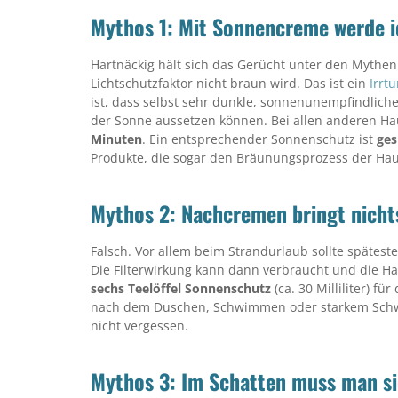
Mythos 1: Mit Sonnencreme werde i
Hartnäckig hält sich das Gerücht unter den Myth
Lichtschutzfaktor nicht braun wird. Das ist ein
Irrt
ist, dass selbst sehr dunkle, sonnenunempfindlic
der Sonne aussetzen können. Bei allen anderen Ha
Minuten
. Ein entsprechender Sonnenschutz ist
ges
Produkte, die sogar den Bräunungsprozess der Hau
Mythos 2: Nachcremen bringt nicht
Falsch. Vor allem beim Strandurlaub sollte spätest
Die Filterwirkung kann dann verbraucht und die Hau
sechs Teelöffel
Sonnenschutz
(ca. 30 Milliliter) f
nach dem Duschen, Schwimmen oder starkem Schwi
nicht vergessen.
Mythos 3: Im Schatten muss man si