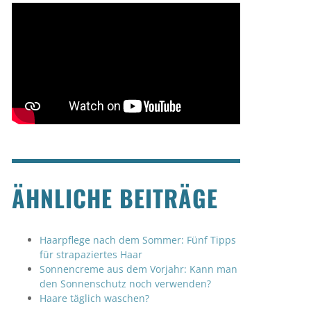
ÄHNLICHE BEITRÄGE
Haarpflege nach dem Sommer: Fünf Tipps
für strapaziertes Haar
Sonnencreme aus dem Vorjahr: Kann man
den Sonnenschutz noch verwenden?
Haare täglich waschen?