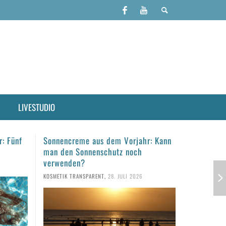
LIVESTUDIO
r: Kann
Haare täglich waschen?
Haarpfleg
empfindli
KOSMETIK TRANSPARENT
,
23. JULI 2026
gesunde 
KOSMETIK TR