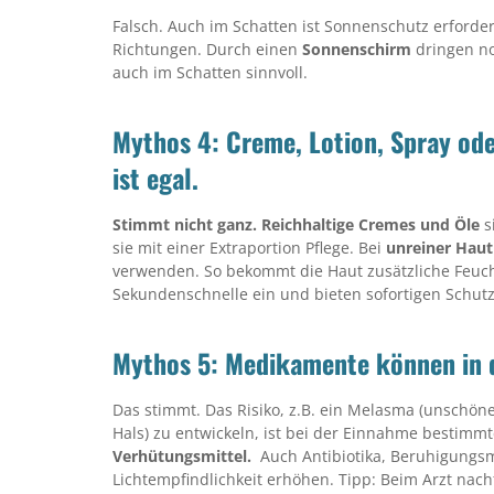
Falsch. Auch im Schatten ist Sonnenschutz erforderl
Richtungen. Durch einen
Sonnenschirm
dringen no
auch im Schatten sinnvoll.
Mythos 4: Creme, Lotion, Spray od
ist egal.
Stimmt nicht ganz. Reichhaltige Cremes und Öle
s
sie mit einer Extraportion Pflege. Bei
unreiner Haut
verwenden. So bekommt die Haut zusätzliche Feuchti
Sekundenschnelle ein und bieten sofortigen Schut
Mythos 5: Medikamente können in d
Das stimmt. Das Risiko, z.B. ein Melasma (unschö
Hals) zu entwickeln, ist bei der Einnahme bestim
Verhütungsmittel.
Auch Antibiotika, Beruhigungsm
Lichtempfindlichkeit erhöhen. Tipp: Beim Arzt na