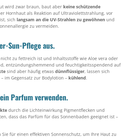
ut wird zwar braun, baut aber
keine schützende
r Hornhaut als Reaktion auf Ultraviolettstrahlung, vor
st, sich
langsam an die UV-Strahlen zu gewöhnen
und
onnenallergie zu vermeiden.
ter-Sun-Pflege aus.
icht zu fettreich ist und Inhaltsstoffe wie Aloe vera oder
gend, entzündungshemmend und feuchtigkeitsspendend auf
kte
sind aber häufig etwas
dünnflüssiger
, lassen sich
 – im Gegensatz zur Bodylotion –
kühlend
.
kein Parfum verwenden.
ukte
durch die Lichteinwirkung Pigmentflecken und
en, dass das Parfüm für das Sonnenbaden geeignet ist –
 Sie für einen effektiven Sonnenschutz, um Ihre Haut zu