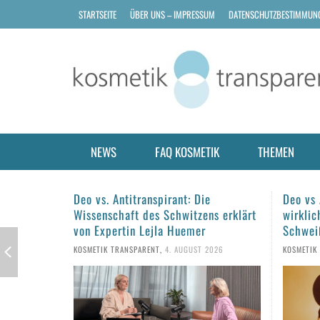
STARTSEITE
ÜBER UNS – IMPRESSUM
DATENSCHUTZBESTIMMUN
NEWS
FAQ KOSMETIK
THEMEN
Deo vs Antitranspirant: Was hilft
Haarpf
wirklich gegen Schwitzen und
Tipps f
Schweißgeruch?
KOSMETIK
KOSMETIK TRANSPARENT
,
1. AUGUST 2026