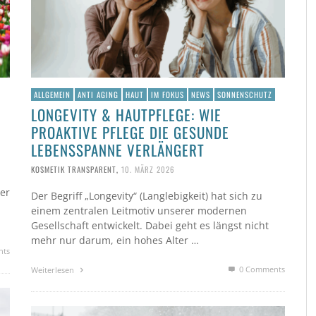
ALLGEMEIN
ANTI AGING
HAUT
IM FOKUS
NEWS
SONNENSCHUTZ
LONGEVITY & HAUTPFLEGE: WIE
PROAKTIVE PFLEGE DIE GESUNDE
LEBENSSPANNE VERLÄNGERT
KOSMETIK TRANSPARENT
,
10. MÄRZ 2026
der
Der Begriff „Longevity“ (Langlebigkeit) hat sich zu
einem zentralen Leitmotiv unserer modernen
Gesellschaft entwickelt. Dabei geht es längst nicht
mehr nur darum, ein hohes Alter …
nts
0 Comments
Weiterlesen