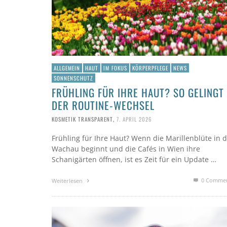
ALLGEMEIN
HAUT
IM FOKUS
KÖRPERPFLEGE
NEWS
SONNENSCHUTZ
FRÜHLING FÜR IHRE HAUT? SO GELINGT
DER ROUTINE-WECHSEL
KOSMETIK TRANSPARENT
,
7. APRIL 2026
Frühling für Ihre Haut? Wenn die Marillenblüte in 
Wachau beginnt und die Cafés in Wien ihre
Schanigärten öffnen, ist es Zeit für ein Update …
0 Comme
Weiterlesen