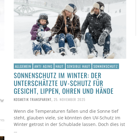
ALLGEMEIN
ANTI AGING
HAUT
SENSIBLE HAUT
SONNENSCHUTZ
SONNENSCHUTZ IM WINTER: DER
UNTERSCHÄTZTE UV-SCHUTZ FÜR
GESICHT, LIPPEN, OHREN UND HÄNDE
KOSMETIK TRANSPARENT
,
25. NOVEMBER 2025
hr
Wenn die Temperaturen fallen und die Sonne tief
steht, glauben viele, sie könnten den UV-Schutz im
nts
Winter getrost in der Schublade lassen. Doch dies ist
…