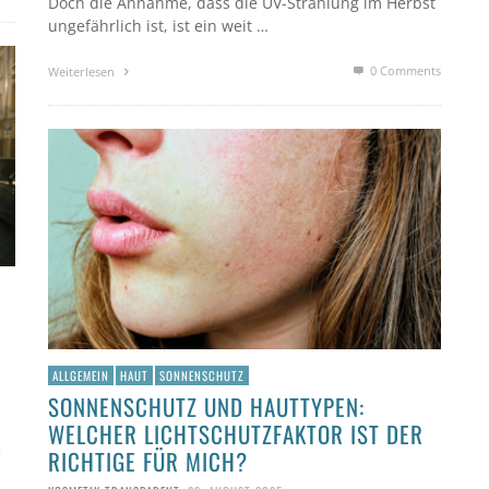
Doch die Annahme, dass die UV-Strahlung im Herbst
ungefährlich ist, ist ein weit …
0 Comments
Weiterlesen
ALLGEMEIN
HAUT
SONNENSCHUTZ
SONNENSCHUTZ UND HAUTTYPEN:
WELCHER LICHTSCHUTZFAKTOR IST DER
e
RICHTIGE FÜR MICH?