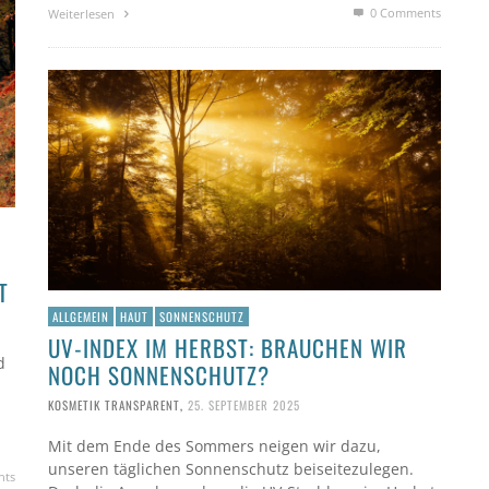
0 Comments
Weiterlesen
T
ALLGEMEIN
HAUT
SONNENSCHUTZ
UV-INDEX IM HERBST: BRAUCHEN WIR
d
NOCH SONNENSCHUTZ?
KOSMETIK TRANSPARENT
,
25. SEPTEMBER 2025
Mit dem Ende des Sommers neigen wir dazu,
unseren täglichen Sonnenschutz beiseitezulegen.
nts