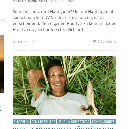
KOSMETIK TRANSPARENT
,
28. AUGUST 2025
Sonnenschutz und Hauttypen? Um die Haut optimal
vor schädlichen UV-Strahlen zu schützen, ist es
nts
entscheidend, den eigenen Hauttyp zu kennen. Jeder
Hauttyp reagiert unterschiedlich auf …
0 Comments
Weiterlesen
E
ALLGEMEIN
GESICHTSPFLEGE
HAUT
MÄNNERPFLEGE
SONNENSCHUTZ