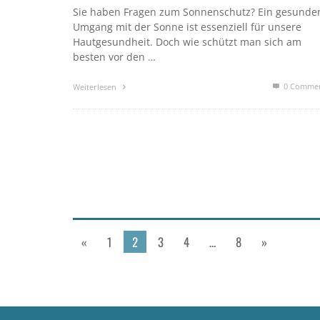
Sie haben Fragen zum Sonnenschutz? Ein gesunde
Umgang mit der Sonne ist essenziell für unsere
Hautgesundheit. Doch wie schützt man sich am
besten vor den …
0 Comme
Weiterlesen
«
1
2
3
4
…
8
»