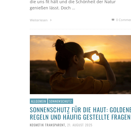
die uns fit hält und die Schönheit der Natur
genießen lässt. Doch …
0 Comme
Weiterlesen
ALLGEMEIN
SONNENSCHUTZ
SONNENSCHUTZ FÜR DIE HAUT: GOLDEN
REGELN UND HÄUFIG GESTELLTE FRAGEN
KOSMETIK TRANSPARENT
,
21. AUGUST 2025