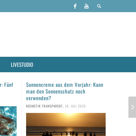
LIVESTUDIO
r: Kann
Haare täglich waschen?
Haarpfleg
empfindli
KOSMETIK TRANSPARENT
,
23. JULI 2026
gesunde 
KOSMETIK TR