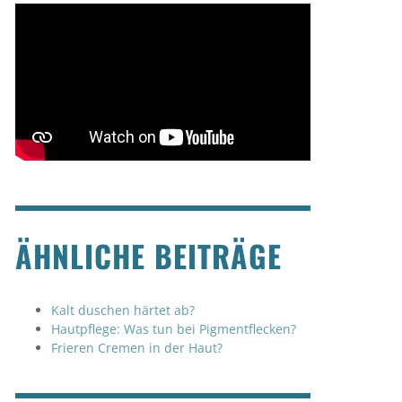
ÄHNLICHE BEITRÄGE
Kalt duschen härtet ab?
Hautpflege: Was tun bei Pigmentflecken?
Frieren Cremen in der Haut?