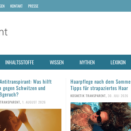
GEN
KONTAKT
PRESSE
INHALTSSTOFFE
WISSEN
MYTHEN
LEXIKON
lege nach dem Sommer: Fünf
Sonnencreme aus dem Vorjah
ür strapaziertes Haar
man den Sonnenschutz noch
verwenden?
 TRANSPARENT
,
30. JULI 2026
KOSMETIK TRANSPARENT
,
28. JULI 2026