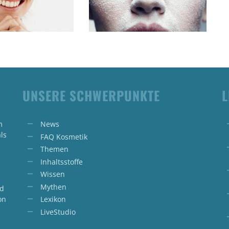
UNSERE SCHWERPUNKTE
L
m
News
ls
FAQ Kosmetik
Themen
Inhaltsstoffe
Wissen
Mythen
nd
on
Lexikon
LiveStudio