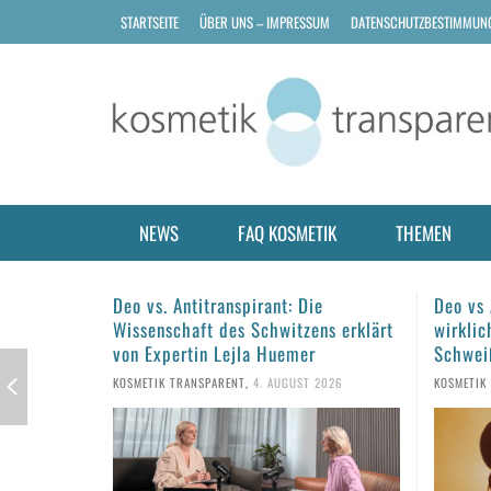
STARTSEITE
ÜBER UNS – IMPRESSUM
DATENSCHUTZBESTIMMUN
NEWS
FAQ KOSMETIK
THEMEN
e
Deo vs Antitranspirant: Was hilft
Haarpf
ns erklärt
wirklich gegen Schwitzen und
Tipps f
Schweißgeruch?
KOSMETIK
2026
KOSMETIK TRANSPARENT
,
1. AUGUST 2026