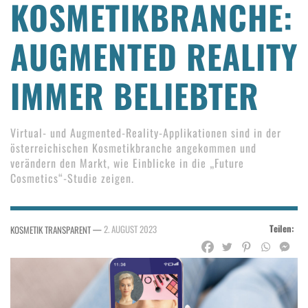
KOSMETIKBRANCHE:
AUGMENTED REALITY
IMMER BELIEBTER
Virtual- und Augmented-Reality-Applikationen sind in der
österreichischen Kosmetikbranche angekommen und
verändern den Markt, wie Einblicke in die „Future
Cosmetics“-Studie zeigen.
Teilen:
—
2. AUGUST 2023
KOSMETIK TRANSPARENT