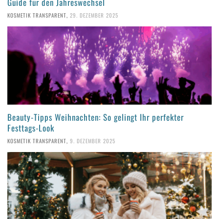
Guide für den Jahreswechsel
KOSMETIK TRANSPARENT
,
29. DEZEMBER 2025
Beauty-Tipps Weihnachten: So gelingt Ihr perfekter
Festtags-Look
KOSMETIK TRANSPARENT
,
9. DEZEMBER 2025