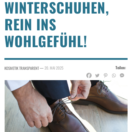
INTERSCHUHEN, R
EIN INS W
OHLGEFÜHL!
Teilen:
—
20. MAI 2025
KOSMETIK TRANSPARENT